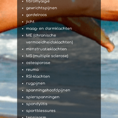
fibromyalgie
gewrichtspijnen
gordelroos
jicht
maag- en darmklachten
ME (chronische
vermoeidheidsklachten)
menstruatieklachten
MS (multiple sclerose)
osteoporose
reuma
RSI-klachten
rugpijnen
spanningshoofdpijnen
spierspanningen
spondylitis
sportblessures
tennisarm