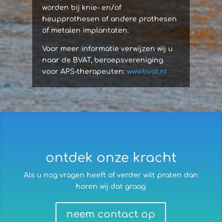
worden bij knie- en/of
heupprothesen of andere prothesen
of metalen implantaten.
Voor meer informatie verwijzen wij u
naar de BVAT, beroepsvereniging
voor APS-therapeuten:
www.bvat.nl
ontdek onze kracht
Als u nog vragen heeft of verder wilt praten dan
horen wij dat graag
neem contact op