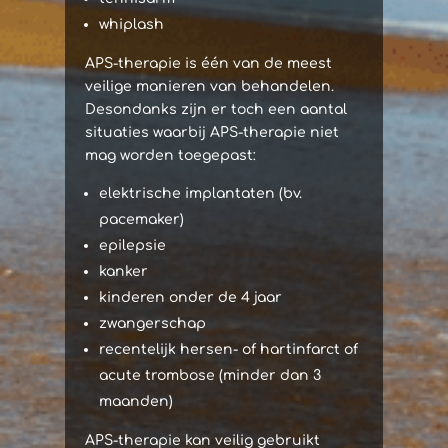
whiplash
APS-therapie is één van de meest
veilige manieren van behandelen.
Desondanks zijn er toch een aantal
situaties waarbij APS-therapie niet
mag worden toegepast:
elektrische implantaten (bv.
pacemaker)
epilepsie
kanker
kinderen onder de 4 jaar
zwangerschap
recentelijk hersen- of hartinfarct of
acute trombose (minder dan 3
maanden)
APS-therapie kan veilig gebruikt