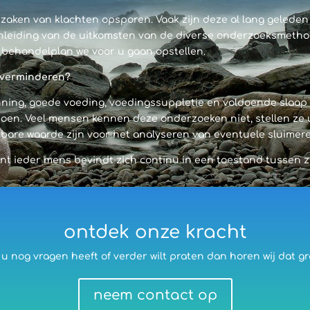
zaken van klachten opsporen. Vaak zijn deze al lang geleden
nleiding van de uitkomsten van de diverse onderzoeksmethod
k behandelplan we voor u gaan opstellen.
n verminderen?
ing, goede voeding, voedingssuppletie en voldoende slaap i
doen. Veel mensen kennen deze onderzoeken niet, stellen ze ui
bare waarde zijn voor het analyseren van eventuele sluime
nt ieder mens bevindt zich continu in een toestand tussen z
ontdek onze kracht
 u nog vragen heeft of verder wilt praten dan horen wij dat g
neem contact op