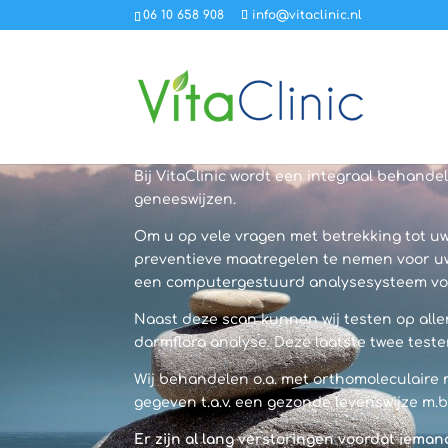
06 10 658 908
info@vitaclinic.nl
Bij VitaClinic wordt een integraal behan
geneeswijzen.
Om u op vele vragen met betrekking tot uw
preventieve maatregelen te nemen voor uw
een computergestuurd analysesysteem voo
Naast deze scan kunnen wij testen op alle
darmflora analyse. Deze laatste twee test
Wij behandelen o.a. met orthomoleculaire
gegeven t.a.v. een gezonde levenswijze m.b
Er zijn al lang verstoringen voordat iemand