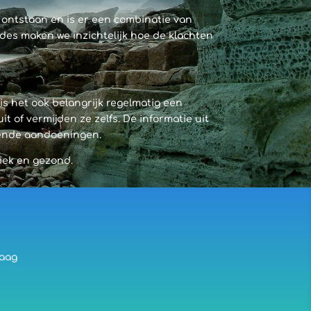
 ontstaan en is er een combinatie van
es maken we inzichtelijk hoe de klachten
s het ook belangrijk regelmatig een
t of vermijden ze zelfs. De informatie uit
rende aandoeningen.
iek en gezond.
raag