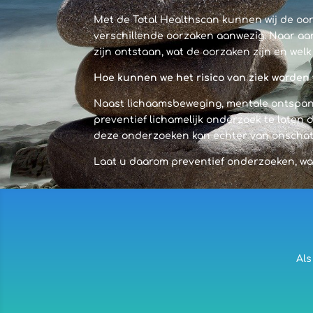
Met de Total Healthscan kunnen wij de oor
verschillende oorzaken aanwezig. Naar aa
zijn ontstaan, wat de oorzaken zijn en wel
Hoe kunnen we het risico van ziek worde
Naast lichaamsbeweging, mentale ontspann
preventief lichamelijk onderzoek te laten 
deze onderzoeken kan echter van onschat
Laat u daarom preventief onderzoeken, wa
Als