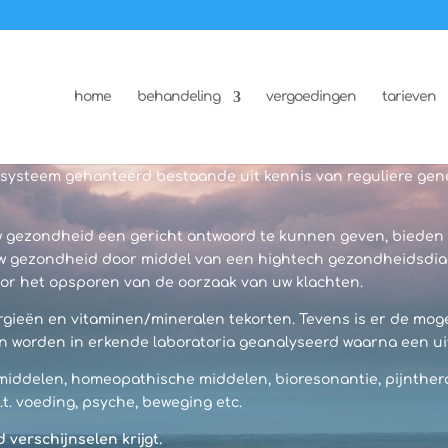
home
behandeling
vergoedingen
tarieven
delsysteem gehanteerd bestaande uit kennis van reguliere g
 gezondheid een gericht antwoord te kunnen geven, bieden wi
 gezondheid door middel van een hightech gezondheidsdiagn
r het opsporen van de oorzaak van uw klachten.
rgieën en vitaminen/mineralen tekorten. Tevens is er de moge
en worden in erkende laboratoria geanalyseerd waarna een u
 middelen, homeopathische middelen, bioresonantie, pijnthe
.t. voeding, psyche, beweging etc.
 verschijnselen krijgt.