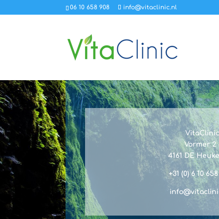
06 10 658 908
info@vitaclinic.nl
VitaClini
Vormer 2
4161 DE Heuk
+31 (0) 6 10 65
info@vitaclini