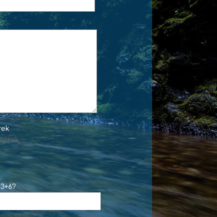
rek
sprek
 3+6?