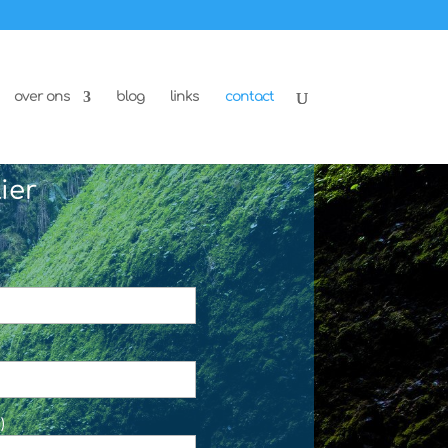
over ons
blog
links
contact
ier
)