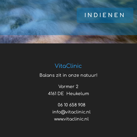
Gelieve
dit
veld
leeg
te
laten.
VitaClinic
Balans zit in onze natuur!
Vormer 2
4161 DE Heukelum
06 10 658 908
info@vitaclinic.nl
www.vitaclinic.nl