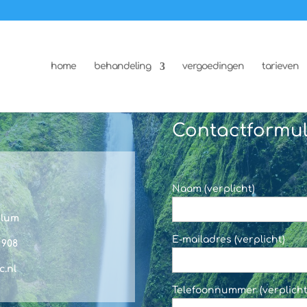
home
behandeling
vergoedingen
tarieven
Contactformul
c
Naam (verplicht)
elum
E-mailadres (verplicht)
8 908
c.nl
Telefoonnummer (verplicht